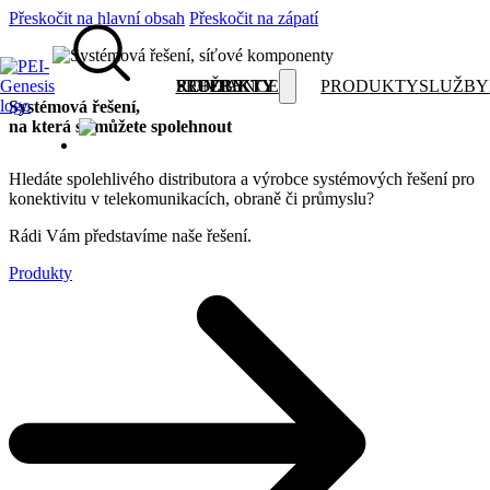
Přeskočit na hlavní obsah
Přeskočit na zápatí
PRODUKTY
SLUŽBY
REFERENCE
KONTAKTY
PRODUKTY
SLUŽBY
Systémová řešení,
na která se
můžete spolehnout
Hledáte spolehlivého distributora a výrobce systémových řešení pro
konektivitu v telekomunikacích, obraně či průmyslu?
Rádi Vám představíme naše řešení.
Produkty