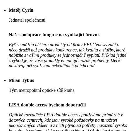
Matěj Cyrín
Jednatel společnosti
Naše spolupráce funguje na vynikající úrovni.
Byť se můžou některé produkty od firmy PEI-Genesis zdát o
něco dražší než produkty konkurence, tak kvalita a služby, které
nabízíte s vašimi produkty se jednoznačně vyplatí. Příklad jedné
z výhod je, že vaše produkty eliminují možné problémy, které
nastávají při využívání nekvalitních patchcordů.
Milan Tybus
Tým metropolitní optické sítě Praha
LISA double access bychom doporučili
Optické rozvaděče LISA double access používáme primárně v
datových centrech, kde jsou vysoké požadavky na množství
ukončovaných vláken a z nich plynoucí potřeby nasazení vysoko
hustotních systému. Díky použití systému LISA dochází k reálné