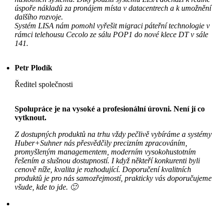
úspoře nákladů za pronájem místa v datacentrech a k umožnění
dalšího rozvoje.
Systém LISA nám pomohl vyřešit migraci páteřní technologie v
rámci telehousu Cecolo ze sálu POP1 do nové klece DT v sále
141.
Petr Plodík
Ředitel společnosti
Spolupráce je na vysoké a profesionální úrovni. Není jí co
vytknout.
Z dostupných produktů na trhu vždy pečlivě vybíráme a systémy
Huber+Suhner nás přesvědčily precizním zpracováním,
promyšleným managementem, moderním vysokohustotním
řešením a slušnou dostupností. I když někteří konkurenti byli
cenově níže, kvalita je rozhodující. Doporučení kvalitních
produktů je pro nás samozřejmostí, prakticky vás doporučujeme
všude, kde to jde. 🙂