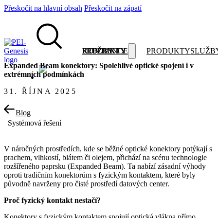
Přeskočit na hlavní obsah
Přeskočit na zápatí
PRODUKTY
SLUŽBY
REFERENCE
KONTAKTY
PRODUKTY
SLUŽB
Expanded Beam konektory: Spolehlivé optické spojení i v
extrémních podmínkách
31. ŘÍJNA 2025
Blog
Systémová řešení
V náročných prostředích, kde se běžné optické konektory potýkají s
prachem, vlhkostí, blátem či olejem, přichází na scénu technologie
rozšířeného paprsku (Expanded Beam). Ta nabízí zásadní výhody
oproti tradičním konektorům s fyzickým kontaktem, které byly
původně navrženy pro čisté prostředí datových center.
Proč fyzický kontakt nestačí?
Konektory s fyzickým kontaktem spojují optická vlákna přímo