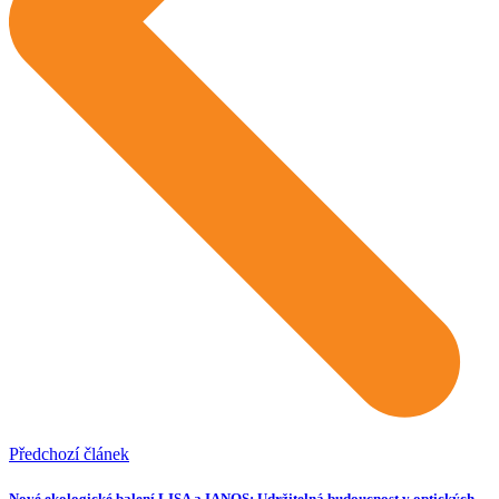
Předchozí článek
Nové ekologické balení LISA a IANOS: Udržitelná budoucnost v optických