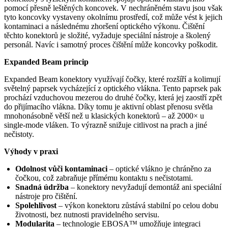
pomocí přesně leštěných koncovek. V nechráněném stavu jsou však
tyto koncovky vystaveny okolnímu prostředí, což může vést k jejich
kontaminaci a následnému zhoršení optického výkonu. Čištění
těchto konektorů je složité, vyžaduje speciální nástroje a školený
personál. Navíc i samotný proces čištění může koncovky poškodit.
Expanded Beam princip
Expanded Beam konektory využívají čočky, které rozšíří a kolimují
světelný paprsek vycházející z optického vlákna. Tento paprsek pak
prochází vzduchovou mezerou do druhé čočky, která jej zaostří zpět
do přijímacího vlákna. Díky tomu je aktivní oblast přenosu světla
mnohonásobně větší než u klasických konektorů – až 2000× u
single-mode vláken. To výrazně snižuje citlivost na prach a jiné
nečistoty.
Výhody v praxi
Odolnost vůči kontaminaci
– optické vlákno je chráněno za
čočkou, což zabraňuje přímému kontaktu s nečistotami.
Snadná údržba
– konektory nevyžadují demontáž ani speciální
nástroje pro čištění.
Spolehlivost
– výkon konektoru zůstává stabilní po celou dobu
životnosti, bez nutnosti pravidelného servisu.
Modularita
– technologie EBOSA™ umožňuje integraci